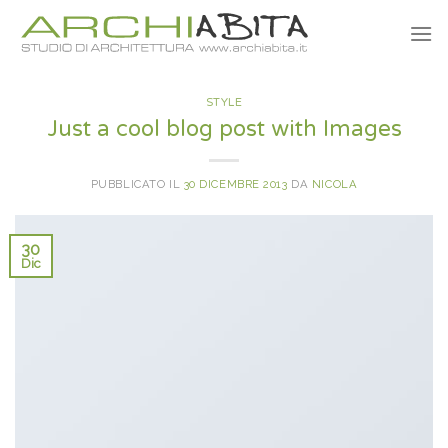
Salta
ai
contenuti
STYLE
Just a cool blog post with Images
PUBBLICATO IL
30 DICEMBRE 2013
DA
NICOLA
30
Dic